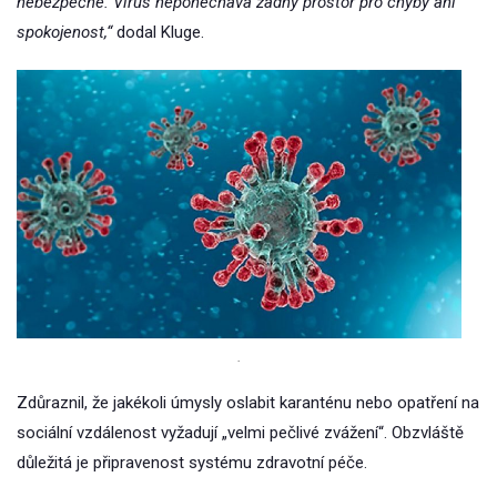
nebezpečné. Virus neponechává žádný prostor pro chyby ani
spokojenost,“
dodal Kluge.
.
Zdůraznil, že jakékoli úmysly oslabit karanténu nebo opatření na
sociální vzdálenost vyžadují „velmi pečlivé zvážení“. Obzvláště
důležitá je připravenost systému zdravotní péče.