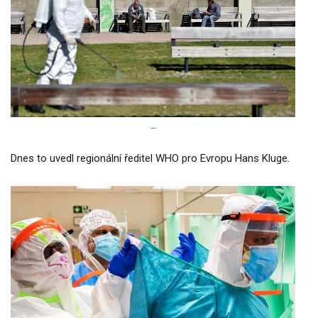
–
Dnes to uvedl regionální ředitel WHO pro Evropu Hans Kluge.