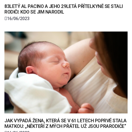
83LETÝ AL PACINO A JEHO 29LETÁ PŘÍTELKYNĚ SE STALI
RODIČI: KDO SE JIM NARODIL
16/06/2023
JAK VYPADÁ ŽENA, KTERÁ SE V 61 LETECH POPRVÉ STALA
MATKOU: „NĚKTEŘÍ Z MÝCH PŘÁTEL UŽ JSOU PRARODIČE“