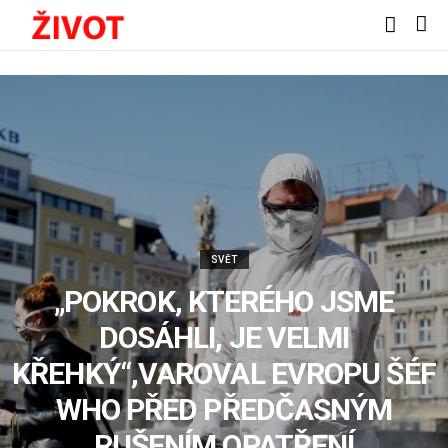
SVĚT
„POKROK, KTERÉHO JSME
DOSÁHLI, JE VELMI
KŘEHKÝ“,VAROVAL EVROPU ŠÉF
WHO PŘED PŘEDČASNÝM
RUŠENÍM OPATŘENÍ