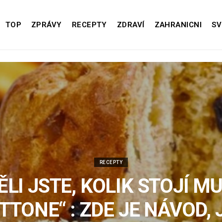
TOP
ZPRÁVY
RECEPTY
ZDRAVÍ
ZAHRANICNI
SV
RECEPTY
ĚLI JSTE, KOLIK STOJÍ M
TONE“ : ZDE JE NÁVOD, 