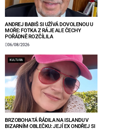
ANDREJ BABIŠ SI UŽÍVÁ DOVOLENOU U
MOŘE: FOTKA Z RÁJE ALE ČECHY
POŘÁDNĚ ROZČÍLILA
06/08/2026
KULTURA
BRZOBOHATÁ ŘÁDILA NA ISLANDU V
BIZARNÍM OBLEČKU: JEJÍ EX ONDŘEJ SI