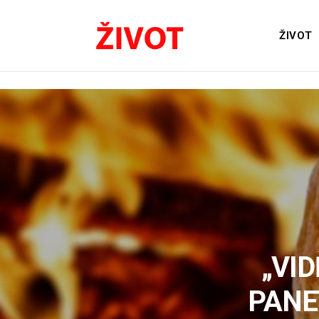
ŽIVOT
„VID
PANET