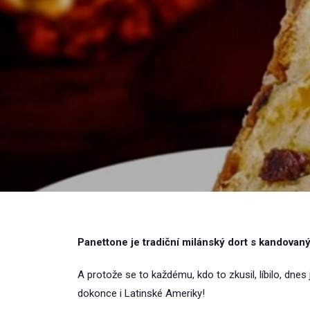
Panettone je tradiční milánský dort s kandova
A protože se to každému, kdo to zkusil, líbilo, dnes 
dokonce i Latinské Ameriky!