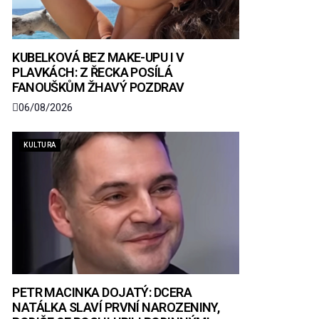
KUBELKOVÁ BEZ MAKE-UPU I V
PLAVKÁCH: Z ŘECKA POSÍLÁ
FANOUŠKŮM ŽHAVÝ POZDRAV
06/08/2026
KULTURA
PETR MACINKA DOJATÝ: DCERA
NATÁLKA SLAVÍ PRVNÍ NAROZENINY,