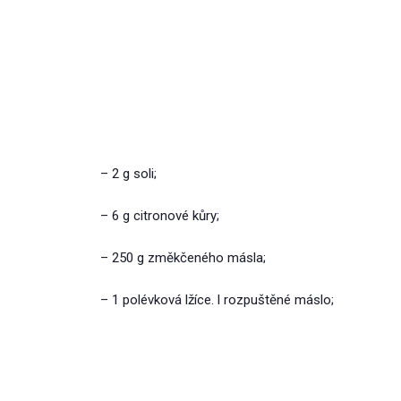
– 2 g soli;
– 6 g citronové kůry;
– 250 g změkčeného másla;
– 1 polévková lžíce. l rozpuštěné máslo;