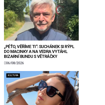
„PÉŤO, VĚŘÍME TI“: SUCHÁNEK SI RÝPL
DO MACINKY A NA VEDRA VYTÁHL
BIZARNÍ BUNDU S VĚTRÁČKY
06/08/2026
KULTURA