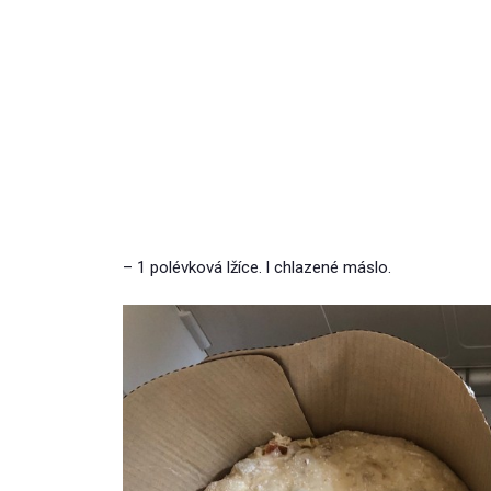
– 1 polévková lžíce. l chlazené máslo.