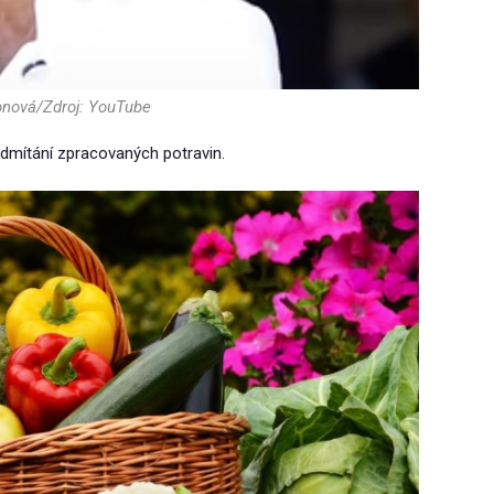
onová/Zdroj: YouTube
odmítání zpracovaných potravin.