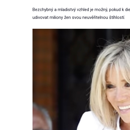
Bezchybný a mladistvý vzhled je možný, pokud k di
udivovat miliony žen svou neuvěřitelnou štíhlostí.