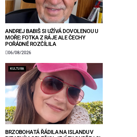
ANDREJ BABIŠ SI UŽÍVÁ DOVOLENOU U
MOŘE: FOTKA Z RÁJE ALE ČECHY
POŘÁDNĚ ROZČÍLILA
06/08/2026
KULTURA
BRZOBOHATÁ ŘÁDILA NA ISLANDU V