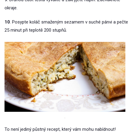
okraje.
10
. Posypte koláč smaženým sezamem v suché pánvi a pečte
25 minut při teplotě 200 stupňů.
.
To není jediný půstný recept, který vám mohu nabídnout!