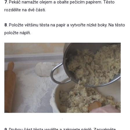
7
. Pekáč namažte olejem a obalte pečicím papírem. Těsto
rozdělíte na dvě části.
8
. Položte většinu těsta na papír a vytvořte nízké boky. Na těsto
položte náplň.
.
9
. Druhou část těsta vyválíte a zakryjete náplň. Zacvakněte