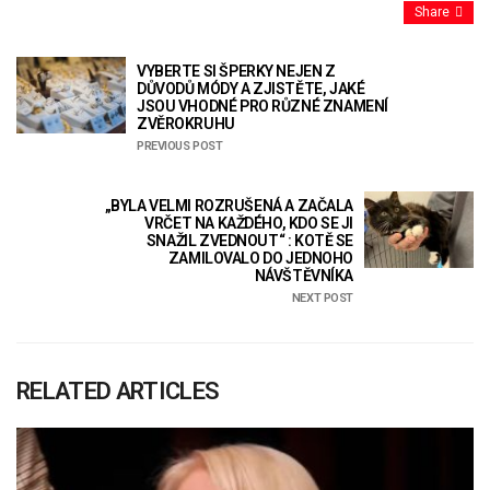
Share
VYBERTE SI ŠPERKY NEJEN Z
DŮVODŮ MÓDY A ZJISTĚTE, JAKÉ
JSOU VHODNÉ PRO RŮZNÉ ZNAMENÍ
ZVĚROKRUHU
PREVIOUS POST
„BYLA VELMI ROZRUŠENÁ A ZAČALA
VRČET NA KAŽDÉHO, KDO SE JI
SNAŽIL ZVEDNOUT“ : KOTĚ SE
ZAMILOVALO DO JEDNOHO
NÁVŠTĚVNÍKA
NEXT POST
RELATED ARTICLES