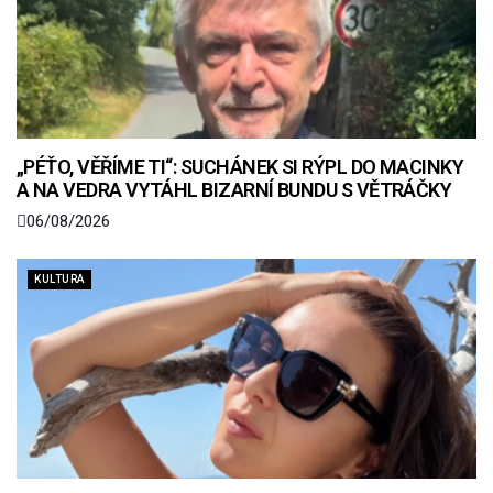
„PÉŤO, VĚŘÍME TI“: SUCHÁNEK SI RÝPL DO MACINKY
A NA VEDRA VYTÁHL BIZARNÍ BUNDU S VĚTRÁČKY
06/08/2026
KULTURA