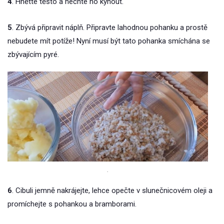
4
. Hnětte těsto a nechte ho kynout.
5
. Zbývá připravit náplň. Připravte lahodnou pohanku a prostě
nebudete mít potíže! Nyní musí být tato pohanka smíchána se
zbývajícím pyré.
.
6
. Cibuli jemně nakrájejte, lehce opečte v slunečnicovém oleji a
promíchejte s pohankou a bramborami.