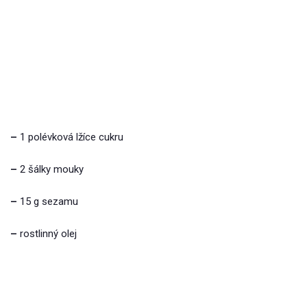
–
1 polévková lžíce cukru
–
2 šálky mouky
–
15 g sezamu
–
rostlinný olej