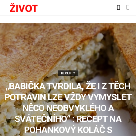
RECEPTY
„BABIČKA TVRDILA, ŽE I Z TĚCH
POTRAVIN LZE VŽDY VYMYSLET
NĚCO NEOBVYKLÉHO A
SVÁTEČNÍHO“ : RECEPT NA
POHANKOVÝ KOLÁČ S