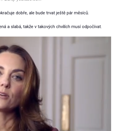
račuje dobře, ale bude trvat ještě pár měsíců.
ená a slabá, takže v takových chvílích musí odpočívat.