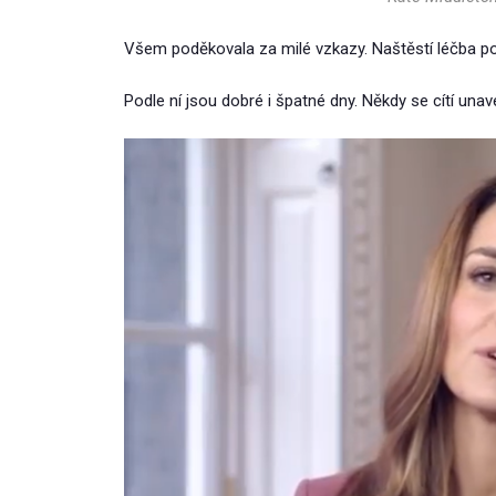
Všem poděkovala za milé vzkazy. Naštěstí léčba pok
Podle ní jsou dobré i špatné dny. Někdy se cítí unav